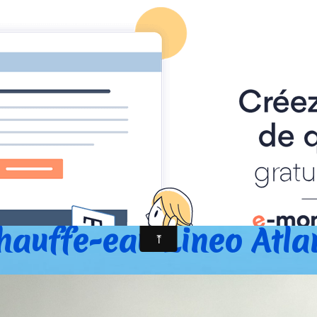
ACCUEIL ETS SAILLY
ALBUM
CONTACT ETS SAILLY
il
Album
Notre Show-room
Chauffe-eau Lineo Atl
hauffe-eau Lineo Atla