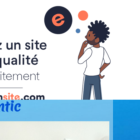
antic
ntic