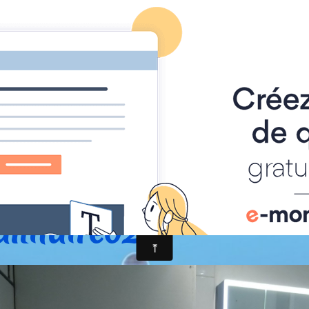
ACCUEIL ETS SAILLY
ALBUM
CONTACT ETS SAILLY
il
Album
Réalisation
Sanitaire02
anitaire02